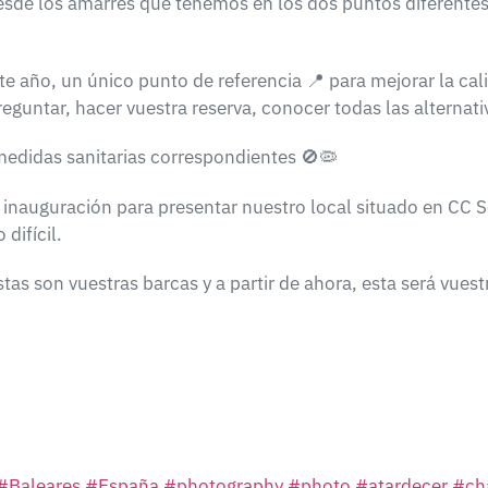
esde los amarres que tenemos en los dos puntos diferentes
ste año, un único punto de referencia
📍
para mejorar la cal
guntar, hacer vuestra reserva, conocer todas las alternati
 medidas sanitarias correspondientes
🚫
🦠
inauguración para presentar nuestro local situado en
CC S
difícil.
tas son vuestras barcas y a partir de ahora, esta será vues
#
Baleares
#
España
#
photography
#
photo
#
atardecer
#
ch