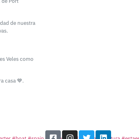
 de Port
idad de nuestra
vas.
es Veles como
tra casa
💙
.
arter
#
boat
#
spain
#
balearesmola
#
estaes_natura
#
estae