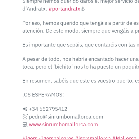
Siempre hemos querido daros el mejor servicio d
d’Andratx.
#
portandratx
⚓
Por eso, hemos querido que tengáis a partir de e
atención. De este modo, siempre que vengáis a pre
Es importante que sepáis, que contaréis con las
A pesar de todo, nos habría encantado hacer una 
toca, pero el ‘bichito’ nos lo ha puesto un poquito 
En resumen, sabéis que este es vuestro puerto, es
¡OS ESPERAMOS!
📲
+34 652795412
📨
pedro@sinrumbomallorca.com
💻
www.sinrumbomallorca.com
#
igers
#
igersbaleares
#
igersmallorca
#
Mallorca