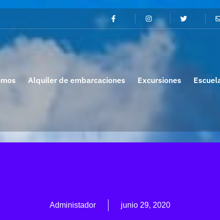
omos
Alquiler de embarcaciones
Excursiones
Escuel
Administador
junio 29, 2020