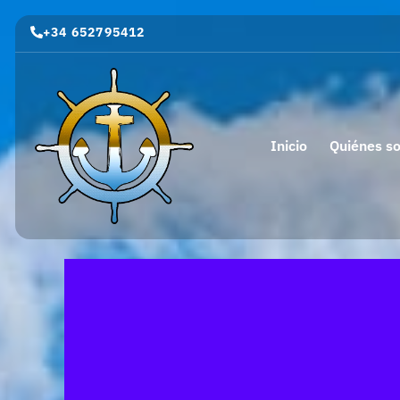
+34 652795412
Inicio
Quiénes s