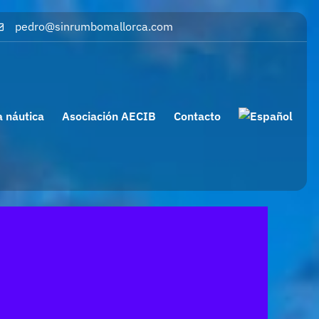
pedro@sinrumbomallorca.com
a náutica
Asociación AECIB
Contacto