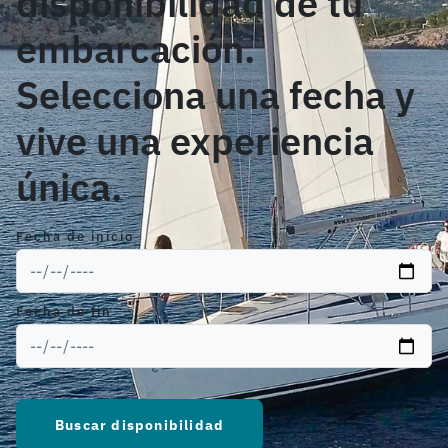
disponibilidad de tu
embarcación.
Selecciona una fecha y
vive una experiencia
única.
Fecha de inicio
Fecha de fin
Buscar disponibilidad